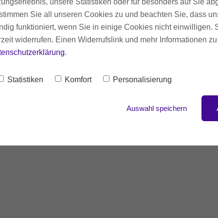
Anmeldung bestä
ungserlebnis, unsere Statistiken oder für besonders auf Sie ab
te stimmen Sie all unseren Cookies zu und beachten Sie, dass uns
ndig funktioniert, wenn Sie in einige Cookies nicht einwilligen.
rzeit widerrufen. Einen Widerrufslink und mehr Informationen z
nke! Ihre E-Mail-Adresse ist erfolgreich eingetrag
tenschutzerklärung
.
on uns zu erhalten, checken Sie bitte auch Ihren Sp
Statistiken
Komfort
Personalisierung
Auswahl speichern