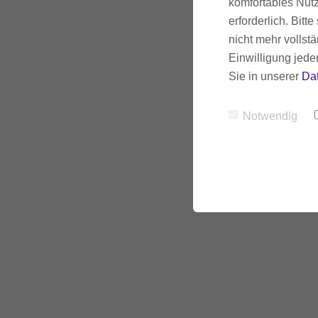
komfortables Nutz
erforderlich. Bit
nicht mehr vollstä
Einwilligung jede
Da
Sie in unserer
Da
Um Post v
Notwendig