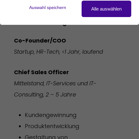
Digital Solutions
Auswahl speichern
Alle auswählen
Berufserfahrung 
Co-Founder/COO
Startup, HR-Tech, <1 Jahr, laufend
Chief Sales Officer
Mittelstand, IT-Services und IT-
Consulting, 2 – 5 Jahre
Kundengewinnung
Produktentwicklung
Gestaltung von