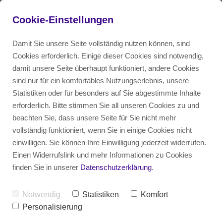
Cookie-Einstellungen
Damit Sie unsere Seite vollständig nutzen können, sind
Cookies erforderlich. Einige dieser Cookies sind notwendig,
damit unsere Seite überhaupt funktioniert, andere Cookies
COO & Account Director
Anwendungsfälle
Blog
EN
sind nur für ein komfortables Nutzungserlebnis, unsere
Statistiken oder für besonders auf Sie abgestimmte Inhalte
Top Skills
erforderlich. Bitte stimmen Sie all unseren Cookies zu und
Beratung
Diversity Glossar
DE
beachten Sie, dass unsere Seite für Sie nicht mehr
vollständig funktioniert, wenn Sie in einige Cookies nicht
Produktentwicklung
einwilligen. Sie können Ihre Einwilligung jederzeit widerrufen.
Customer Relationship
Einen Widerrufslink und mehr Informationen zu Cookies
finden Sie in unserer
Datenschutzerklärung
.
Management
Kundengewinnung
Notwendig
Statistiken
Komfort
Personalisierung
Restrukturierung & Transformation