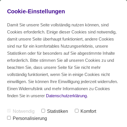
Cookie-Einstellungen
Damit Sie unsere Seite vollständig nutzen können, sind
Cookies erforderlich. Einige dieser Cookies sind notwendig,
damit unsere Seite überhaupt funktioniert, andere Cookies
Blog
DE
Talent
sind nur für ein komfortables Nutzungserlebnis, unsere
Statistiken oder für besonders auf Sie abgestimmte Inhalte
erforderlich. Bitte stimmen Sie all unseren Cookies zu und
Employer
EN
beachten Sie, dass unsere Seite für Sie nicht mehr
vollständig funktioniert, wenn Sie in einige Cookies nicht
einwilligen. Sie können Ihre Einwilligung jederzeit widerrufen.
Einen Widerrufslink und mehr Informationen zu Cookies
Efficient. Compliant. Fair. 
Efficient. Compliant. Fair. 
Efficient. Compliant. Fair. 
Efficient. Compliant. Fair. 
finden Sie in unserer
Datenschutzerklärung
.
Rethinking recruiting.
Rethinking recruiting.
Rethinking recruiting.
Rethinking recruiting.
Notwendig
Statistiken
Komfort
Personalisierung
Germany’s first fully anonymized recruiting
Germany’s first fully anonymized recruiting
Germany’s first fully anonymized recruiting
Germany’s first fully anonymized recruiting