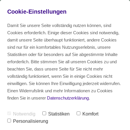
Cookie-Einstellungen
Damit Sie unsere Seite vollständig nutzen können, sind
Cookies erforderlich. Einige dieser Cookies sind notwendig,
damit unsere Seite überhaupt funktioniert, andere Cookies
Investor & Beirat
Anwendungsfälle
Blog
EN
sind nur für ein komfortables Nutzungserlebnis, unsere
Statistiken oder für besonders auf Sie abgestimmte Inhalte
Top Skills
erforderlich. Bitte stimmen Sie all unseren Cookies zu und
Beratung
Diversity Glossar
DE
beachten Sie, dass unsere Seite für Sie nicht mehr
vollständig funktioniert, wenn Sie in einige Cookies nicht
Leadership
einwilligen. Sie können Ihre Einwilligung jederzeit widerrufen.
Unternehmensstrategie & Business
Einen Widerrufslink und mehr Informationen zu Cookies
finden Sie in unserer
Datenschutzerklärung
.
Development
Programm-Management
Notwendig
Statistiken
Komfort
Personalisierung
IT-Management & Transformation